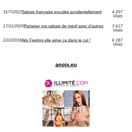
31/7/2022
Salope française enculée accidentellement
4 207
Visits
17/11/2020
Partager ma salope de meuf avec d’autres
3 617
Visits
22/2/2018
Alix Feeling elle aime ça dans le cul !
6 187
Visits
anois.eu