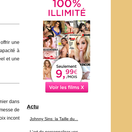
ffrir une
apacité à
éel et une
nnier dans
Actu
romesse de
oix incont
Johnny Sins: la Taille du...
L'art de personnaliser vos...