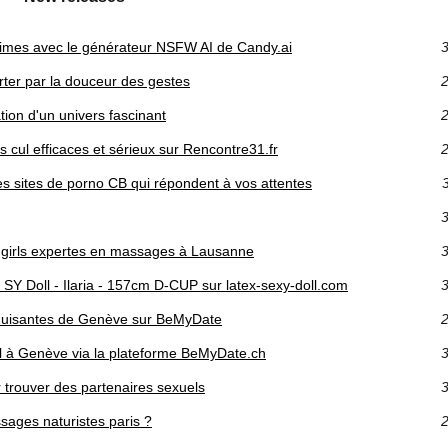
ntimes avec le générateur NSFW AI de Candy.ai
3
ter par la douceur des gestes
2
tion d'un univers fascinant
2
 cul efficaces et sérieux sur Rencontre31.fr
2
 les sites de porno CB qui répondent à vos attentes
3
3
t girls expertes en massages à Lausanne
3
 SY Doll - Ilaria - 157cm D-CUP sur latex-sexy-doll.com
3
séduisantes de Genève sur BeMyDate
2
irl à Genève via la plateforme BeMyDate.ch
3
r trouver des partenaires sexuels
3
ages naturistes paris ?
2