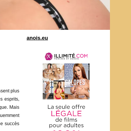
anois.eu
ssent plus
s esprits,
que. Mais
équemment
 le succès