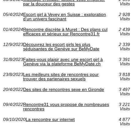
par la douceur des gestes
Visits
05/4/2024
Escort girl à Vevey en Suisse : exploration
2 928
d'un univers fascinant
Visits
01/4/2024
Rencontre discrète à Muret : Des plans cul
2 439
efficaces et sérieux sur Rencontre31.fr
Visits
12/9/2023
Découvrez les escort girls les plus
2 339
séduisantes de Genève sur BeMyDate
Visits
31/8/2023
Faites-vous plaisir avec une escort girl à
3 391
Genève via la plateforme BeMyDate.ch
Visits
23/8/2023
Les meilleurs sites de rencontres pour
3 818
trouver des partenaires sexuels
Visits
20/4/2022
Des sites de rencontres sexe en Gironde
3 497
Visits
09/4/2022
Rencontre31 vous propose de nombreuses
3 221
rencontres
Visits
09/10/2020
La rencontre sur internet
4 877
Visits