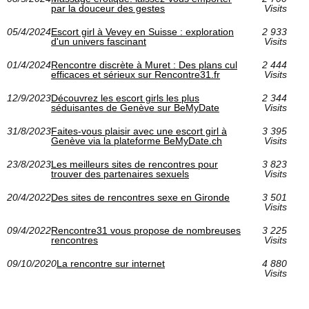
par la douceur des gestes
Visits
05/4/2024
Escort girl à Vevey en Suisse : exploration
2 933
d'un univers fascinant
Visits
01/4/2024
Rencontre discrète à Muret : Des plans cul
2 444
efficaces et sérieux sur Rencontre31.fr
Visits
12/9/2023
Découvrez les escort girls les plus
2 344
séduisantes de Genève sur BeMyDate
Visits
31/8/2023
Faites-vous plaisir avec une escort girl à
3 395
Genève via la plateforme BeMyDate.ch
Visits
23/8/2023
Les meilleurs sites de rencontres pour
3 823
trouver des partenaires sexuels
Visits
20/4/2022
Des sites de rencontres sexe en Gironde
3 501
Visits
09/4/2022
Rencontre31 vous propose de nombreuses
3 225
rencontres
Visits
09/10/2020
La rencontre sur internet
4 880
Visits